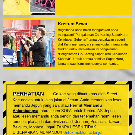
Kostum Sewa
Bagaimana anda boleh mengatakan anda
mengalami “Pengalaman Go-Karting SuperHero
Kehidupan Sebenar” tanpa berpakaian seperti
dia! Kami mempunyai semua kostum yang anda
fikirkan untuk menjadikan ini pengalaman
“Pengalaman Go-Karting SuperHero Kehidupan
Sebenar”! Untuk semua peminat Super Hero,
jangan risau, kami mempunyai semuanya!
PERHATIAN
Go-kart yang dibuat khas oleh Street
Kart adalah untuk jalan-jalan di Jepun. Anda memerlukan lesen
memandu Jepun yang sah, atau
Permit Memandu
Antarabangsa
, atau Lesen SOFA untuk Tentera AS Jepun,
atau lesen memandu anda sendiri dan terjemahan rasmi lesen
tersebut jika anda dari Switzerland, Jerman, Perancis, Taiwan,
Belgium, Monaco. Ingat! TANPA LESEN TIDAK
DIBENARKAN MEMANDU!!
Untuk maklumat lanjut
.