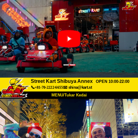
Street Kart Shibuya Annex
OPEN 10:00-22:00
📞+81-70-2222-6655
📧
shina@kart.st
MENU/Tukar Kedai
UTAMA
Tentang
Spesifikasi
Harga
Akses
Suara
Soalan Lazim