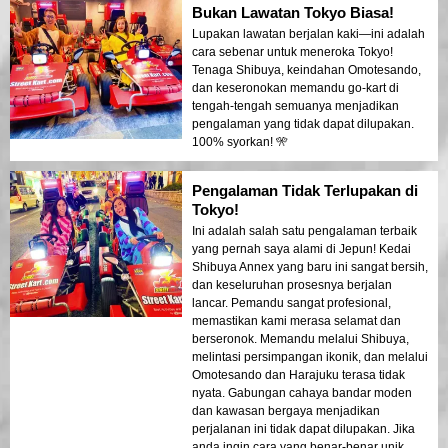
Bukan Lawatan Tokyo Biasa!
Lupakan lawatan berjalan kaki—ini adalah
cara sebenar untuk meneroka Tokyo!
Tenaga Shibuya, keindahan Omotesando,
dan keseronokan memandu go-kart di
tengah-tengah semuanya menjadikan
pengalaman yang tidak dapat dilupakan.
100% syorkan! 🎌
Pengalaman Tidak Terlupakan di
Tokyo!
Ini adalah salah satu pengalaman terbaik
yang pernah saya alami di Jepun! Kedai
Shibuya Annex yang baru ini sangat bersih,
dan keseluruhan prosesnya berjalan
lancar. Pemandu sangat profesional,
memastikan kami merasa selamat dan
berseronok. Memandu melalui Shibuya,
melintasi persimpangan ikonik, dan melalui
Omotesando dan Harajuku terasa tidak
nyata. Gabungan cahaya bandar moden
dan kawasan bergaya menjadikan
perjalanan ini tidak dapat dilupakan. Jika
anda ingin cara yang benar-benar unik