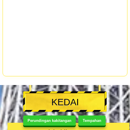
KEDAI
Perundingan kakitangan
Tempahan