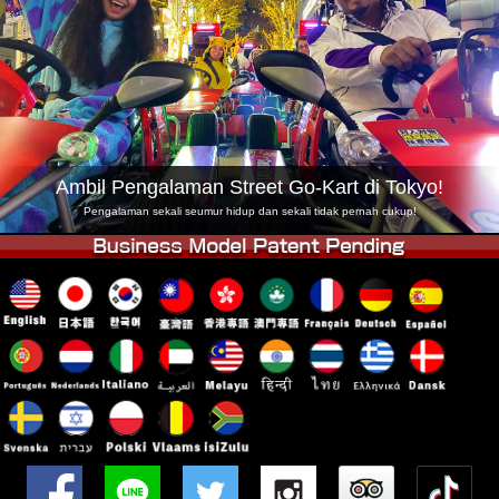
Syarikat
Tempahan
Tukar Kedai
Tokyo Shinagawa
Tokyo Akihabara#1
Tokyo Akihabara#2
Tokyo Shibuya
Tokyo Shibuya Annex
Tokyo Bay
Ambil Pengalaman Street Go-Kart di Tokyo!
Tokyo Asakusa
Osaka
Pengalaman sekali seumur hidup dan sekali tidak pernah cukup!
Okinawa