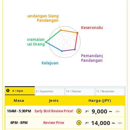
8 / Ogos
9 / September
10 / Oktober
11 / November
Masa
Jenis
Harga (JPY)
9,000 ~
10AM - 5:30PM
Early Bird Review Price!
JPY
/pax
¥
14,000 ~
6PM - 8PM
Review Price
JPY
/pax
¥