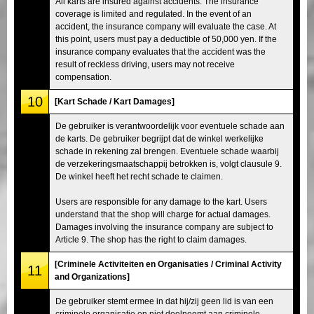
All karts are insured against accidents. The insurance
coverage is limited and regulated. In the event of an
accident, the insurance company will evaluate the case. At
this point, users must pay a deductible of 50,000 yen. If the
insurance company evaluates that the accident was the
result of reckless driving, users may not receive
compensation.
10
[Kart Schade / Kart Damages]
De gebruiker is verantwoordelijk voor eventuele schade aan
de karts. De gebruiker begrijpt dat de winkel werkelijke
schade in rekening zal brengen. Eventuele schade waarbij
de verzekeringsmaatschappij betrokken is, volgt clausule 9.
De winkel heeft het recht schade te claimen.
Users are responsible for any damage to the kart. Users
understand that the shop will charge for actual damages.
Damages involving the insurance company are subject to
Article 9. The shop has the right to claim damages.
[Criminele Activiteiten en Organisaties / Criminal Activity
11
and Organizations]
De gebruiker stemt ermee in dat hij/zij geen lid is van een
criminele organisatie en niet deelneemt aan criminele