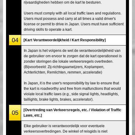
rijvaardigheden hebben om de kart te besturen.
Users must comply with all local traffic laws and regulations.
Users must possess and carry at all times a valid driver's
license or permit to drive in Japan. Users must have sufficient
driving skills to operate a kart.
04
[Kart Verantwoordelijkheid / Kart Responsibility]
In Japan is het volgens de wet de verantwoordelijkheid van
de gebruiker om ervoor te zorgen dat de kart operationeel is
zonder storingen die lokale verkeersregels overtreden.
(Bijvoorbeeld: Zij-richtingaanwijzers, Koplampen,
Achterlichten, Remlichten, remmen, acceleratie)
In Japan, it is the user's responsibility by law to ensure that
the kart is roadworthy and free from malfunctions that would
violate local traffic laws (e.g., side signal lights, headlights,
taillights, brake lights, brakes, accelerator).
[Overtreding van Verkeersregels, etc. / Violation of Traffic
05
Laws, etc.]
Elke gebruiker is verantwoordelijk voor eventuele
verkeersovertredingen. De winkel of reisgids is niet