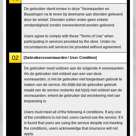
De gebruiker stemt ermee in deze "Voorwaarden en
Bepalingen na te leven bij deelname aan diensten geleverd
door de winkel. Diensten zullen onder geen enkele
omstandigheid zonder overeenkomst worden geleverd.
Users agree to comply with these "Terms of Use" when
participating in services provided by the store. Under no
circumstances will services be provided without agreement.
02
[Gebruikersvoorwaarden / User Condition]
De gebruiker moet voldoen aan de volgende 4 voorwaarden.
Als de gebruiker niet voldoet aan een van deze
voorwaarden, is het de gebruiker niet toegestaan gebruik te
maken van de service. Als blijkt dat de gebruiker gebruik
maakt van de service ondanks dat hij/zij niet voldoet aan de
voorwaarden, erkent de gebruiker dat verzekering niet van
toepassing is.
Users must meet all of the following 4 conditions. If any one
of the conditions is not met, users cannot use the service. If it
is found that users are using the service despite not meeting
the conditions, users acknowledge that insurance will not
apply.