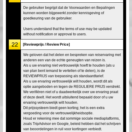
De gebruiker begrijpt dat de Voorwaarden en Bepalingen
kunnen worden bijgewerkt zonder kennisgeving of
goedkeuring van de gebruiker.
Users understand that the terms of use may be updated
without notification or approval to users.
22
[Reviewprijs / Review Price]
We geloven dat het delen en bespreken van reiservaring met
anderen een van de echte geneugten van reizen is.
Als u uw ervaring niet vertrouwelijk hoeft te houden (als u
van plan bent iemand te vertellen of te delen), is de
REVIEWPRIJS van toepassing als standaardtarief.
Als u uw ervaring vertrouwelijk wilt houden, wordt dit als
optie aangeboden en tegen de REGULIERE PRIJS verstrekt.
We verifiëren niet of u daadwerkelijk over uw ervaring praat
of deze deelt. Het wordt uitsluitend bepaald door of u uw
ervaring vertrouwelijk wilt houden.
Dit prijssysteem biedt geen korting; het is een extra
vergoeding voor de vertrouwelijkheidsoptie.
Houd er rekening mee dat sommige sociale mediaplatforms,
zoals TripAdvisor en Google, beleid hebben dat het schrijven
van beoordelingen in ruil voor kortingen verbiedt.