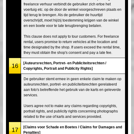
freelance verhuur verbindt de gebruiker zich ertoe het
voertuig etc. op de door de winkel voorgeschreven plaats en
tijd terug te brengen. Als de gebruiker de huurtijd
overschrijdt, moet hij/zij toestemming krijgen van de winkel
en een boete voor te late terugbrenging betalen.
This clause does not apply to tour customers. For freelance
rental, users promise to return vehicles at the location and
time designated by the shop. If users exceed the rental time,
they must obtain the shop's consent and pay a late fee.
[Auteursrechten, Portret- en Publiciteitsrechten /
16
Copyrights, Portrait and Publicity Rights]
De gebruiker stemt ermee in geen enkele claim te maken op
auteursrechten, portret- en publiciteitsrechten gerelateerd
aan foto's betreffende het gebruik van de karts en geleverde
services.
Users agree not to make any claims regarding copyrights,
portrait rights, and publicity rights concerning photographs
related to the use of karts and services provided.
[Claims voor Schade en Boetes / Claims for Damages and
17
Penalties]