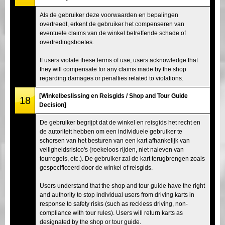
Als de gebruiker deze voorwaarden en bepalingen
overtreedt, erkent de gebruiker het compenseren van
eventuele claims van de winkel betreffende schade of
overtredingsboetes.
If users violate these terms of use, users acknowledge that
they will compensate for any claims made by the shop
regarding damages or penalties related to violations.
[Winkelbeslissing en Reisgids / Shop and Tour Guide
18
Decision]
De gebruiker begrijpt dat de winkel en reisgids het recht en
de autoriteit hebben om een individuele gebruiker te
schorsen van het besturen van een kart afhankelijk van
veiligheidsrisico's (roekeloos rijden, niet naleven van
tourregels, etc.). De gebruiker zal de kart terugbrengen zoals
gespecificeerd door de winkel of reisgids.
Users understand that the shop and tour guide have the right
and authority to stop individual users from driving karts in
response to safety risks (such as reckless driving, non-
compliance with tour rules). Users will return karts as
designated by the shop or tour guide.