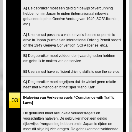
A)
De gebruiker moet een geldig rijbewijs of vergunning
hebben om in Japan te rijden (Internationaal rijbewijs
gebaseerd op het Genève Verdrag van 1949, SOFA licentie,
etc.).
A)
Users must possess a valid driver's license or permit to
drive in Japan (such as an International Driving Permit based
on the 1949 Geneva Convention, SOFA license, etc.).
B)
De gebruiker moet voldoende rijvaardigheden hebben
om gebruik te maken van de service.
B)
Users must have sufficient driving skills to use the service.
C)
De gebruiker moet begrijpen dat de winkel geen relatie
heeft met Nintendo en/of het spel 'Mario Kart'.
[Naleving van Verkeersregels / Compliance with Traffic
03
Laws]
De gebruiker moet alle lokale verkeersregels en
voorschriften naleven. De gebruiker moet een geldig
rijbewijs of vergunning hebben om in Japan te rijden en
moet dit altijd bij zich dragen. De gebruiker moet voldoende