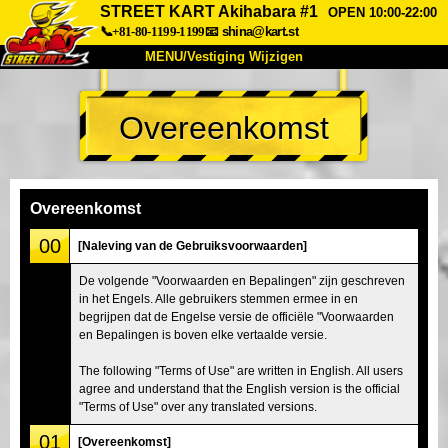
STREET KART Akihabara #1
OPEN 10:00-22:00
📞+81-80-1199-1199
📧
shina@kart.st
MENU/Vestiging Wijzigen
TOP
Overeenkomst
Over Ons
Specificaties
Prijs
Bereikbaarheid
Reviews
Veelgestelde Vragen
Bedrijf
Reserveren
Overeenkomst
Vestiging Wijzigen
00
[Naleving van de Gebruiksvoorwaarden]
Tokio Shinagawa
Tokio Akihabara#1
De volgende "Voorwaarden en Bepalingen" zijn geschreven
in het Engels. Alle gebruikers stemmen ermee in en
Tokio Akihabara#2
Tokio Shibuya
begrijpen dat de Engelse versie de officiële "Voorwaarden
Tokio Shibuya Annex
Tokio Baai
en Bepalingen is boven elke vertaalde versie.
Tokio Asakusa
Osaka
The following "Terms of Use" are written in English. All users
agree and understand that the English version is the official
Okinawa
"Terms of Use" over any translated versions.
01
[Overeenkomst]