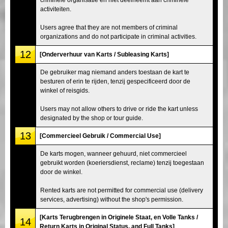
activiteiten.
Users agree that they are not members of criminal
organizations and do not participate in criminal activities.
12
[Onderverhuur van Karts / Subleasing Karts]
De gebruiker mag niemand anders toestaan de kart te
besturen of erin te rijden, tenzij gespecificeerd door de
winkel of reisgids.
Users may not allow others to drive or ride the kart unless
designated by the shop or tour guide.
13
[Commercieel Gebruik / Commercial Use]
De karts mogen, wanneer gehuurd, niet commercieel
gebruikt worden (koeriersdienst, reclame) tenzij toegestaan
door de winkel.
Rented karts are not permitted for commercial use (delivery
services, advertising) without the shop's permission.
[Karts Terugbrengen in Originele Staat, en Volle Tanks /
14
Return Karts in Original Status, and Full Tanks]