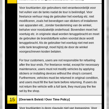
Voor tourklanten zijn gebruikers niet verantwoordelijk voor
het vullen van de tanks nadat de tour is beëindigd. Voor
freelance verhuur mag de gebruiker het voertuig etc. niet
modificeren, zoals het bevestigen van stickers of installeren
van apparaten etc., zonder toestemming van de winkel,
behalve voor noodzakelijk onderhoud. Bovendien moet het
voertuig etc. in originele staat worden teruggebracht en moet
de gebruiker de brandstoftank vullen voordat deze wordt
teruggebracht. Als de gebruiker het voertuig niet met een
volle tank terugbrengt, moet hij/zij de door de winkel
voorgeschreven kosten betalen.
For tour customers, users are not responsible for refueling
after the tour ends. For freelance rental, except for necessary
maintenance, users must not modify vehicles by applying
stickers or installing devices without the shop's consent.
Furthermore, vehicles must be returned in original condition,
and users must fill the fuel tank before returning. If users do
not return the vehicle with a full tank, they must pay the fee
set by the shop.
15
[Overwerk Beleid / Over Time Policy]
Voor tourklanten is deze clausule niet van toepassing. Voor