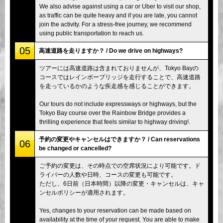
We also advise against using a car or Uber to visit our shop,
as traffic can be quite heavy and if you are late, you cannot
join the activity. For a stress-free journey, we recommend
using public transportation to reach us.
05
高速道路を走りますか？ / Do we drive on highways?
ツアーには高速道路は含まれておりませんが、Tokyo Bayの
コースではレインボーブリッジを走行することで、高速道路
を走っているかのような疾走感を感じることができます。
Our tours do not include expressways or highways, but the
Tokyo Bay course over the Rainbow Bridge provides a
thrilling experience that feels similar to highway driving!.
予約の変更やキャンセルはできますか？ / Can reservations
06
be changed or cancelled?
ご予約の変更は、その時点での空席状況により可能です。ド
ライバーの人数や日時、コースの変更も可能です。
ただし、6日前（日本時間）以降の変更・キャンセルは、キャ
ンセルポリシーが適用されます。
Yes, changes to your reservation can be made based on
availability at the time of your request. You are able to make