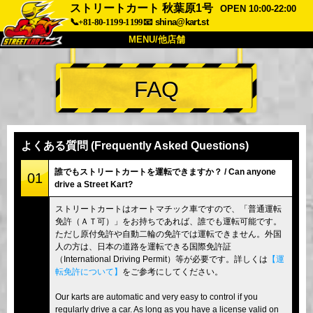
ストリートカート 秋葉原1号
OPEN 10:00-22:00
📞+81-80-1199-1199
📧
shina@kart.st
MENU/他店舗
トップ
FAQ
概要
車両
価格
アクセス
評価
FAQ
会社
予約
よくある質問 (Frequently Asked Questions)
他店舗
誰でもストリートカートを運転できますか？ / Can anyone
01
drive a Street Kart?
東京 品川
東京 秋葉原 #1
ストリートカートはオートマチック車ですので、「普通運転
東京 秋葉原 #2
東京 渋谷
免許（ＡＴ可）」をお持ちであれば、誰でも運転可能です。
東京 渋谷アネックス
東京ベイ
ただし原付免許や自動二輪の免許では運転できません。外国
人の方は、日本の道路を運転できる国際免許証
東京 浅草
大阪
（International Driving Permit）等が必要です。詳しくは
【運
転免許について】
をご参考にしてください。
沖縄
Our karts are automatic and very easy to control if you
regularly drive a car. As long as you have a license valid on