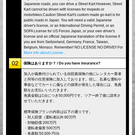
Japanese roads, you can drive a Street Kart.However, Street
Kart cannot be driven with licenses for mopeds or
motorbikes.Caution:Street Kart's custom made go-kart is for
public roads in Japan. You will need a valid Japanese
driver's license, or an International Driving Permit, or an
SOFA License for US Forces Japan, or your own driver's
license and an official Japanese translation of the license if
you are from Switzerland, Germany, France, Taiwan,
Belgium, Monaco. Remember! NO LICENSE NO DRIVE!! For
More info about License
.
02
保険はありますか？ / Do you have insurance?
加入が義務付けられている自賠責保険の他にレンタカー業者
と同等の任意保険に加入しております。但し、乱暴な運転や
事故などでカートに傷などの損害が発生した場合には、免責
額をお支払いいただきます。
免責金額は1台につき50,000円です。ツアー終了後に請求さ
せていただきます。
標準保険プランの内容は以下の通りです。
・対人賠償（運転者以外:80万円
・対物賠償:200万円
・運転者傷害:500万円
・免責額:50,000 円/台