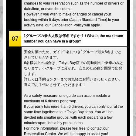
changes to your reservation such as the number of drivers or
date/time, or even the course.
However, if you wish to make changes or cancel your
booking within 6 days prior (Japan Standard Time) to your
activity date, our Cancellation Policy will apply.
1グループの最大人数は何名ですか？ / What's the maximum
07
number you can have in a group?
安全対策のため、ガイド1名につき1グループ最大6名までと
させていただきます。
6名様以上の場合は、Tokyo Bay店での同時刻のご乗車のみと
なります。小グループに分かれ、安全のため数分間隔で出発
します。
詳しくは予約センターまでお気軽にお問い合わせください。
喜んでお手伝いさせていただきます！
As a safety measure, one guide can accommodate a
maximum of 6 drivers per group.
If your party has more than 6 drivers, you can only tour at the
same time together at our Tokyo Bay shop. You will be
divided into smaller groups, with each departing a few
minutes apart for safety precautions.
For more information, please feel free to contact our
Reservation Center. We will be happy to assist you!