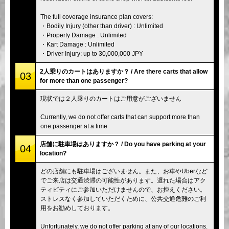
The full coverage insurance plan covers:
・Bodily Injury (other than driver) : Unlimited
・Property Damage : Unlimited
・Kart Damage : Unlimited
・Driver Injury: up to 30,000,000 JPY
2人乗りのカートはありますか？ / Are there carts that allow
03
for more than one passenger?
現状では２人乗りのカートはご用意がございません
Currently, we do not offer carts that can support more than
one passenger at a time
店舗に駐車場はありますか？ / Do you have parking at your
04
location?
どの店舗にも駐車場はございません。また、お車やUberなど
でご来店は交通渋滞の可能性があります。遅れた場合はアク
ティビティにご参加いただけませんので、お控えください。
ストレスなく参加していただくために、公共交通危難のご利
用をお勧めしております。
Unfortunately, we do not offer parking at any of our locations.