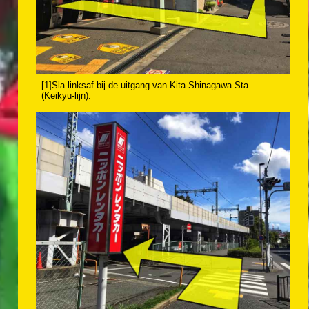
[1]Sla linksaf bij de uitgang van Kita-Shinagawa Sta
(Keikyu-lijn).