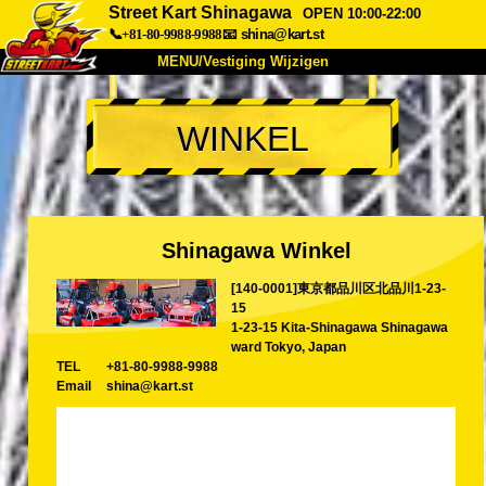
Street Kart Shinagawa
OPEN 10:00-22:00
📞+81-80-9988-9988
📧
shina@kart.st
MENU/Vestiging Wijzigen
TOP
WINKEL
Over Ons
Specificaties
Prijs
Bereikbaarheid
Reviews
Veelgestelde Vragen
Bedrijf
Reserveren
Shinagawa Winkel
Vestiging Wijzigen
[140-0001]東京都品川区北品川1-23-
Tokio Shinagawa
Tokio Akihabara#1
15
Tokio Akihabara#2
Tokio Shibuya
1-23-15 Kita-Shinagawa Shinagawa
ward Tokyo, Japan
Tokio Shibuya Annex
Tokio Baai
TEL
+81-80-9988-9988
Email
shina@kart.st
Tokio Asakusa
Osaka
Okinawa