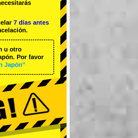
necesitarás
celar
7 días antes
ncelación.
n u otro
apón. Por favor
en Japón”