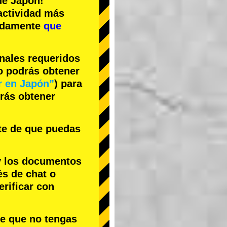
e Japón!
actividad más
cidamente
que
inales requeridos
no podrás obtener
r en Japón”
) para
drás obtener
te de que puedas
y los documentos
és de chat o
rificar con
le que no tengas