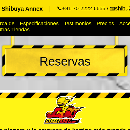
shibu
t Shibuya Annex
📞+81-70-2222-6655
📧
rca de
Especificaciones
Testimonios
Precios
Acc
tras Tiendas
Reservas