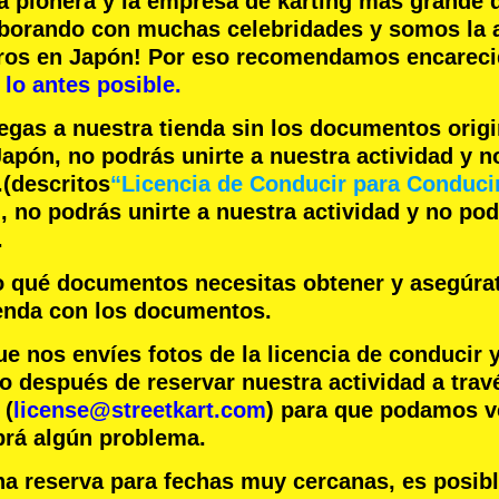
a pionera
y la
empresa de karting más grande
d
aborando con
muchas celebridades
y somos la
eros en Japón! Por eso recomendamos encare
lo antes posible.
legas a nuestra tienda sin los documentos orig
apón, no podrás unirte a nuestra actividad y 
.
(descritos
“Licencia de Conducir para Conduci
 no podrás unirte a nuestra actividad y no po
.
jo qué documentos necesitas obtener y asegúra
ienda con los documentos.
nos envíes fotos de la licencia de conducir 
o después de reservar nuestra actividad a trav
 (
license@streetkart.com
) para que podamos ve
brá algún problema.
na reserva para fechas muy cercanas, es posib