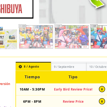
8 / Agosto
9 / Septiembre
10 / Octubre
Tiempo
Tipo
10AM - 5:30PM
Early Bird Review Price!
¥
6PM - 8PM
Review Price
¥