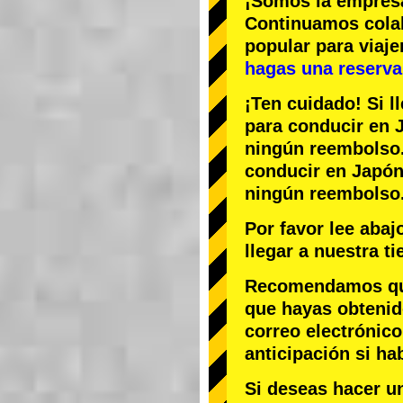
¡Somos la
empres
Continuamos col
popular
para viaj
hagas una reserva 
¡Ten cuidado! Si l
para conducir en J
ningún reembolso
conducir en Japón,
ningún reembolso
Por favor lee aba
llegar a nuestra t
Recomendamos que 
que hayas obtenid
correo electrónico
anticipación si ha
Si deseas hacer u