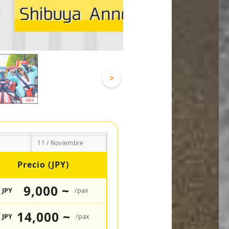
>
11 / Noviembre
Precio (JPY)
9,000 ~
JPY
/pax
14,000 ~
JPY
/pax