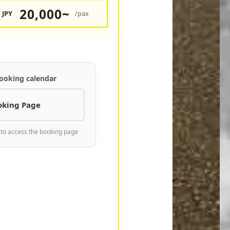
20,000~
JPY
/pax
ooking calendar
oking Page
 to access the booking page