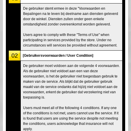
De gebruiker stemt ermee in deze "Voorwaarden en
Bepalingen na te leven bij deelname aan diensten geleverd
door de winkel. Diensten zullen onder geen enkele
omstandigheid zonder overeenkomst worden geleverd.
Users agree to comply with these "Terms of Use" when
participating in services provided by the store. Under no
circumstances will services be provided without agreement.
02
[Gebruikersvoorwaarden / User Condition]
De gebruiker moet voldoen aan de volgende 4 voorwaarden.
Als de gebruiker niet voldoet aan een van deze
voorwaarden, is het de gebruiker niet toegestaan gebruik te
maken van de service. Als blijkt dat de gebruiker gebruik
maakt van de service ondanks dat hij/zij niet voldoet aan de
voorwaarden, erkent de gebruiker dat verzekering niet van
toepassing is.
Users must meet all of the following 4 conditions. If any one
of the conditions is not met, users cannot use the service. If it
is found that users are using the service despite not meeting
the conditions, users acknowledge that insurance will not
apply.