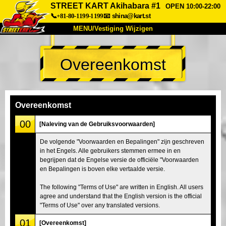
STREET KART Akihabara #1
OPEN 10:00-22:00
📞+81-80-1199-1199
📧
shina@kart.st
MENU/Vestiging Wijzigen
TOP
Overeenkomst
Over Ons
Specificaties
Prijs
Bereikbaarheid
Reviews
Veelgestelde Vragen
Bedrijf
Reserveren
Overeenkomst
Vestiging Wijzigen
00
[Naleving van de Gebruiksvoorwaarden]
Tokio Shinagawa
Tokio Akihabara#1
De volgende "Voorwaarden en Bepalingen" zijn geschreven
in het Engels. Alle gebruikers stemmen ermee in en
Tokio Akihabara#2
Tokio Shibuya
begrijpen dat de Engelse versie de officiële "Voorwaarden
Tokio Shibuya Annex
Tokio Baai
en Bepalingen is boven elke vertaalde versie.
Tokio Asakusa
Osaka
The following "Terms of Use" are written in English. All users
agree and understand that the English version is the official
Okinawa
"Terms of Use" over any translated versions.
01
[Overeenkomst]