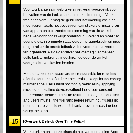
Voor tourklanten zijn gebruikers niet verantwoordelijk voor
het vullen van de tanks nadat de tour is beëindigd. Voor
freelance verhuur mag de gebruiker het voertuig etc. niet
modificeren, zoals het bevestigen van stickers of installeren
van apparaten etc., zonder toestemming van de winkel,
behalve voor noodzakelijk onderhoud. Bovendien moet het
voertuig etc. in originele staat worden teruggebracht en moet
de gebruiker de brandstoftank vullen voordat deze wordt
teruggebracht. Als de gebruiker het voertuig niet met een
volle tank terugbrengt, moet hij/zij de door de winkel
voorgeschreven kosten betalen.
For tour customers, users are not responsible for refueling
after the tour ends. For freelance rental, except for necessary
maintenance, users must not modify vehicles by applying
stickers or installing devices without the shop's consent.
Furthermore, vehicles must be returned in original condition,
and users must fill the fuel tank before returning. If users do
not return the vehicle with a full tank, they must pay the fee
set by the shop.
15
[Overwerk Beleid / Over Time Policy]
Voor tourklanten is deze clausule niet van toepassing. Voor