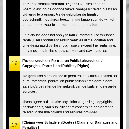
freelance verhuur verbindt de gebruiker zich ertoe het
voertuig etc. op de door de winkel voorgeschreven plaats en
tijd terug te brengen. Als de gebruiker de huurtijd
overschrijdt, moet hij/zij toestemming krijgen van de winkel
en een boete voor te late terugbrenging betalen.
This clause does not apply to tour customers. For freelance
rental, users promise to return vehicles at the location and
time designated by the shop. If users exceed the rental time,
they must obtain the shop's consent and pay a late fee.
[Auteursrechten, Portret- en Publiciteitsrechten /
16
Copyrights, Portrait and Publicity Rights]
De gebruiker stemt ermee in geen enkele claim te maken op
auteursrechten, portret- en publiciteitsrechten gerelateerd
aan foto's betreffende het gebruik van de karts en geleverde
services.
Users agree not to make any claims regarding copyrights,
portrait rights, and publicity rights concerning photographs
related to the use of karts and services provided.
[Claims voor Schade en Boetes / Claims for Damages and
17
Penalties]