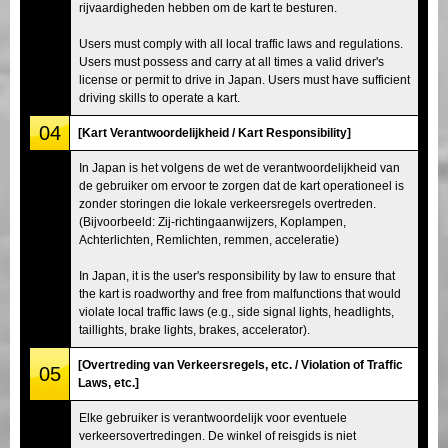
rijvaardigheden hebben om de kart te besturen.
Users must comply with all local traffic laws and regulations.
Users must possess and carry at all times a valid driver's
license or permit to drive in Japan. Users must have sufficient
driving skills to operate a kart.
04
[Kart Verantwoordelijkheid / Kart Responsibility]
In Japan is het volgens de wet de verantwoordelijkheid van
de gebruiker om ervoor te zorgen dat de kart operationeel is
zonder storingen die lokale verkeersregels overtreden.
(Bijvoorbeeld: Zij-richtingaanwijzers, Koplampen,
Achterlichten, Remlichten, remmen, acceleratie)
In Japan, it is the user's responsibility by law to ensure that
the kart is roadworthy and free from malfunctions that would
violate local traffic laws (e.g., side signal lights, headlights,
taillights, brake lights, brakes, accelerator).
[Overtreding van Verkeersregels, etc. / Violation of Traffic
05
Laws, etc.]
Elke gebruiker is verantwoordelijk voor eventuele
verkeersovertredingen. De winkel of reisgids is niet