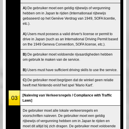
A)
De gebruiker moet een geldig rijbewijs of vergunning
hebben om in Japan te rijden (Internationaal rijbewijs
gebaseerd op het Genève Verdrag van 1949, SOFA licentie,
etc.).
A)
Users must possess a valid driver's license or permit to
drive in Japan (such as an International Driving Permit based
on the 1949 Geneva Convention, SOFA license, etc.).
B)
De gebruiker moet voldoende rijvaardigheden hebben
om gebruik te maken van de service.
B)
Users must have sufficient driving skills to use the service.
C)
De gebruiker moet begrijpen dat de winkel geen relatie
heeft met Nintendo en/of het spel 'Mario Kart'.
[Naleving van Verkeersregels / Compliance with Traffic
03
Laws]
De gebruiker moet alle lokale verkeersregels en
voorschriften naleven. De gebruiker moet een geldig
rijbewijs of vergunning hebben om in Japan te rijden en
moet dit altijd bij zich dragen. De gebruiker moet voldoende