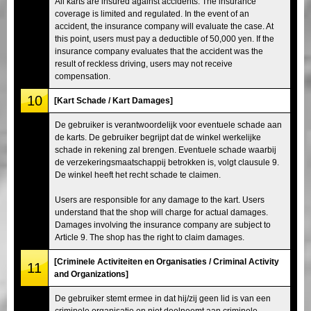
All karts are insured against accidents. The insurance
coverage is limited and regulated. In the event of an
accident, the insurance company will evaluate the case. At
this point, users must pay a deductible of 50,000 yen. If the
insurance company evaluates that the accident was the
result of reckless driving, users may not receive
compensation.
10
[Kart Schade / Kart Damages]
De gebruiker is verantwoordelijk voor eventuele schade aan
de karts. De gebruiker begrijpt dat de winkel werkelijke
schade in rekening zal brengen. Eventuele schade waarbij
de verzekeringsmaatschappij betrokken is, volgt clausule 9.
De winkel heeft het recht schade te claimen.
Users are responsible for any damage to the kart. Users
understand that the shop will charge for actual damages.
Damages involving the insurance company are subject to
Article 9. The shop has the right to claim damages.
[Criminele Activiteiten en Organisaties / Criminal Activity
11
and Organizations]
De gebruiker stemt ermee in dat hij/zij geen lid is van een
criminele organisatie en niet deelneemt aan criminele