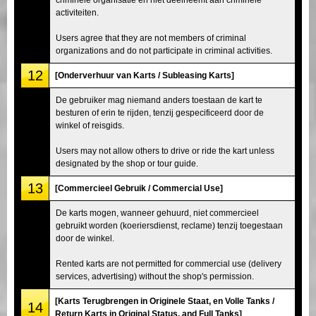
activiteiten.
Users agree that they are not members of criminal
organizations and do not participate in criminal activities.
12
[Onderverhuur van Karts / Subleasing Karts]
De gebruiker mag niemand anders toestaan de kart te
besturen of erin te rijden, tenzij gespecificeerd door de
winkel of reisgids.
Users may not allow others to drive or ride the kart unless
designated by the shop or tour guide.
13
[Commercieel Gebruik / Commercial Use]
De karts mogen, wanneer gehuurd, niet commercieel
gebruikt worden (koeriersdienst, reclame) tenzij toegestaan
door de winkel.
Rented karts are not permitted for commercial use (delivery
services, advertising) without the shop's permission.
[Karts Terugbrengen in Originele Staat, en Volle Tanks /
14
Return Karts in Original Status, and Full Tanks]