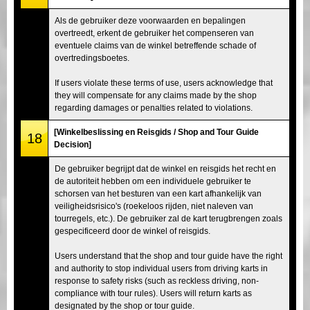
Als de gebruiker deze voorwaarden en bepalingen
overtreedt, erkent de gebruiker het compenseren van
eventuele claims van de winkel betreffende schade of
overtredingsboetes.
If users violate these terms of use, users acknowledge that
they will compensate for any claims made by the shop
regarding damages or penalties related to violations.
[Winkelbeslissing en Reisgids / Shop and Tour Guide
18
Decision]
De gebruiker begrijpt dat de winkel en reisgids het recht en
de autoriteit hebben om een individuele gebruiker te
schorsen van het besturen van een kart afhankelijk van
veiligheidsrisico's (roekeloos rijden, niet naleven van
tourregels, etc.). De gebruiker zal de kart terugbrengen zoals
gespecificeerd door de winkel of reisgids.
Users understand that the shop and tour guide have the right
and authority to stop individual users from driving karts in
response to safety risks (such as reckless driving, non-
compliance with tour rules). Users will return karts as
designated by the shop or tour guide.