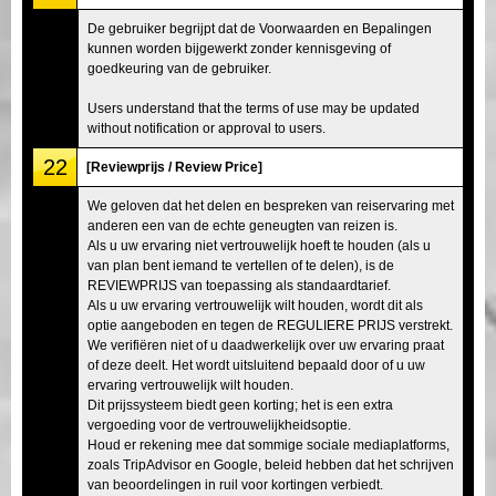
De gebruiker begrijpt dat de Voorwaarden en Bepalingen
kunnen worden bijgewerkt zonder kennisgeving of
goedkeuring van de gebruiker.
Users understand that the terms of use may be updated
without notification or approval to users.
22
[Reviewprijs / Review Price]
We geloven dat het delen en bespreken van reiservaring met
anderen een van de echte geneugten van reizen is.
Als u uw ervaring niet vertrouwelijk hoeft te houden (als u
van plan bent iemand te vertellen of te delen), is de
REVIEWPRIJS van toepassing als standaardtarief.
Als u uw ervaring vertrouwelijk wilt houden, wordt dit als
optie aangeboden en tegen de REGULIERE PRIJS verstrekt.
We verifiëren niet of u daadwerkelijk over uw ervaring praat
of deze deelt. Het wordt uitsluitend bepaald door of u uw
ervaring vertrouwelijk wilt houden.
Dit prijssysteem biedt geen korting; het is een extra
vergoeding voor de vertrouwelijkheidsoptie.
Houd er rekening mee dat sommige sociale mediaplatforms,
zoals TripAdvisor en Google, beleid hebben dat het schrijven
van beoordelingen in ruil voor kortingen verbiedt.