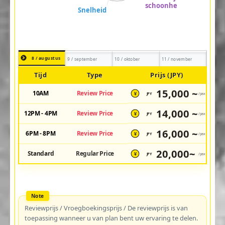
8 / augustus
9 / september
10 / oktober
11 / november
Tijd
Type
Prijs (JPY)
15,000 ~
10AM
Review Price
JPY
/pax
¥
14,000 ~
12PM - 4PM
Review Price
JPY
/pax
¥
16,000 ~
6PM - 8PM
Review Price
JPY
/pax
¥
20,000~
Standard
Regular Price
JPY
/pax
¥
Reviewprijs / Vroegboekingsprijs / De reviewprijs is van
toepassing wanneer u van plan bent uw ervaring te delen.