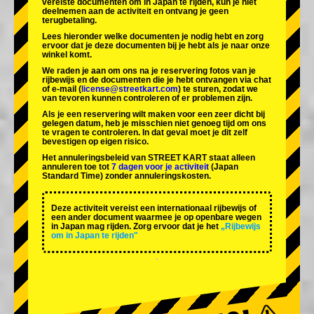
vereiste documenten om in Japan te rijden, kun je niet
deelnemen aan de activiteit en ontvang je geen
terugbetaling.
Lees hieronder welke documenten je nodig hebt en zorg
ervoor dat je deze documenten bij je hebt als je naar onze
winkel komt.
We raden je aan om ons na je reservering fotos van je
rijbewijs en de documenten die je hebt ontvangen via chat
of e-mail (
license@streetkart.com
) te sturen, zodat we
van tevoren kunnen controleren of er problemen zijn.
Als je een reservering wilt maken voor een zeer dicht bij
gelegen datum, heb je misschien niet genoeg tijd om ons
te vragen te controleren. In dat geval moet je dit zelf
bevestigen op eigen risico.
Het annuleringsbeleid van STREET KART staat alleen
annuleren toe tot
7 dagen voor je activiteit
(Japan
Standard Time) zonder annuleringskosten.
Deze activiteit vereist een internationaal rijbewijs of
een ander document waarmee je op openbare wegen
in Japan mag rijden. Zorg ervoor dat je het
„Rijbewijs
om in Japan te rijden"