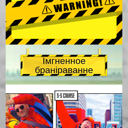
Імгненное
браніраванне