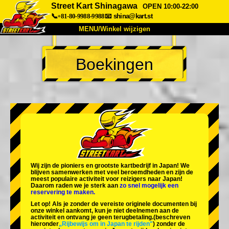
Street Kart Shinagawa
OPEN 10:00-22:00
📞+81-80-9988-9988
📧
shina@kart.st
MENU/Winkel wijzigen
TOP
Boekingen
Over
Specificaties
Prijzen
Toegang
Ervaringen
FAQ
Bedrijf
Boekingen
Winkel wijzigen
Tokyo Shinagawa
Tokyo Akihabara#1
Tokyo Akihabara#2
Tokyo Shibuya
Wij zijn de
pioniers
en
grootste kartbedrijf
in Japan! We
Tokyo Shibuya Annex
Tokyo Bay
blijven samenwerken met
veel beroemdheden
en zijn de
meest populaire activiteit
voor reizigers naar Japan!
Daarom raden we je sterk aan
zo snel mogelijk een
Tokyo Asakusa
Osaka
reservering te maken.
Let op! Als je zonder de vereiste originele documenten bij
Okinawa
onze winkel aankomt, kun je niet deelnemen aan de
activiteit en ontvang je geen terugbetaling.
(beschreven
hieronder
„Rijbewijs om in Japan te rijden"
) zonder de