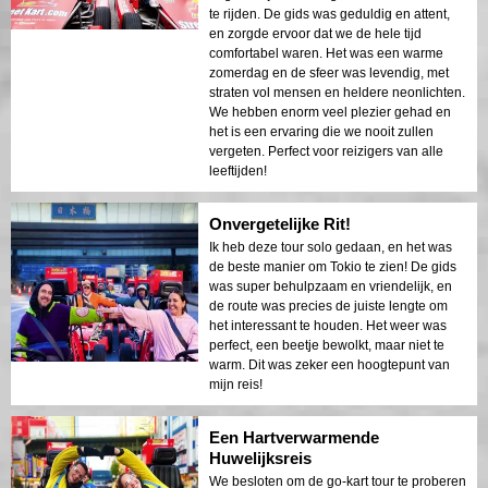
te rijden. De gids was geduldig en attent,
en zorgde ervoor dat we de hele tijd
comfortabel waren. Het was een warme
zomerdag en de sfeer was levendig, met
straten vol mensen en heldere neonlichten.
We hebben enorm veel plezier gehad en
het is een ervaring die we nooit zullen
vergeten. Perfect voor reizigers van alle
leeftijden!
Onvergetelijke Rit!
Ik heb deze tour solo gedaan, en het was
de beste manier om Tokio te zien! De gids
was super behulpzaam en vriendelijk, en
de route was precies de juiste lengte om
het interessant te houden. Het weer was
perfect, een beetje bewolkt, maar niet te
warm. Dit was zeker een hoogtepunt van
mijn reis!
Een Hartverwarmende
Huwelijksreis
We besloten om de go-kart tour te proberen