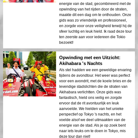
energie van de stad, gecombineerd met de
opwinding van het rijden door de straten,
maakte dit een dag om te onthouden. Onze
gids was zo vriendelijk en professioneel,
en zorgde voor onze veiligheid terwijl hij de
sfeer luchtig en leuk hield. Ik raad deze tour
ten zeerste aan voor iedereen die Tokio
bezoekt!
Opwinding met een Uitzicht:
Akihabara 's Nachts
Als stel hadden we een geweldige ervaring
tijdens de avondtour. Het weer was perfect
voor een avondrit, met de koele bries en de
levendige stadslichten die de straten van
Akihabara verlichtten. Onze gids was
fantastisch, hield ons veilig en zorgde
ervoor dat de rit avontuurlijk en leuk
aanvoelde. We hielden van het unieke
perspectief op Tokyo 's nachts, en het
voelde alsof we deel uitmaakten van de
energie van de stad. Als je op zoek bent
naar iets leuks om te doen in Tokyo, mis
deze tour dan niet!