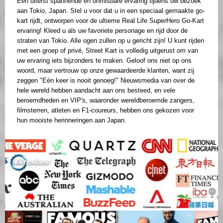
Een uiterst spannende en onmisbare ervaring tijdens uw bezoek
aan Tokio, Japan. Stel u voor dat u in een speciaal gemaakte go-
kart rijdt, ontworpen voor de ultieme Real Life SuperHero Go-Kart
ervaring! Kleed u als uw favoriete personage en rijd door de
straten van Tokio. Alle ogen zullen op u gericht zijn! U kunt rijden
met een groep of privé, Street Kart is volledig uitgerust om van
uw ervaring iets bijzonders te maken. Geloof ons niet op ons
woord, maar vertrouw op onze gewaardeerde klanten, want zij
zeggen "Eén keer is nooit genoeg!" Nieuwsmedia van over de
hele wereld hebben aandacht aan ons besteed, en vele
beroemdheden en VIP's, waaronder wereldberoemde zangers,
filmsterren, atleten en F1-coureurs, hebben ons gekozen voor
hun mooiste herinneringen aan Japan.