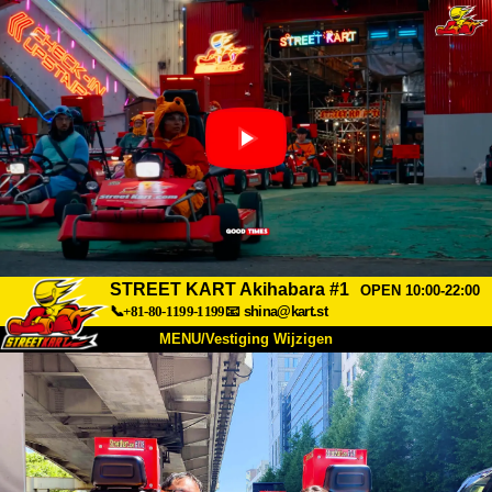
STREET KART Akihabara #1
OPEN 10:00-22:00
📞+81-80-1199-1199
📧
shina@kart.st
MENU/Vestiging Wijzigen
TOP
Over Ons
Specificaties
Prijs
Bereikbaarheid
Reviews
Veelgestelde Vragen