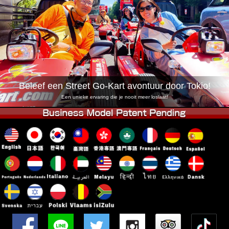
Bedrijf
Reserveren
Vestiging Wijzigen
Tokio Shinagawa
Tokio Akihabara#1
Tokio Akihabara#2
Tokio Shibuya
Tokio Shibuya Annex
Tokio Baai
Beleef een Street Go-Kart avontuur door Tokio!
Tokio Asakusa
Osaka
Een unieke ervaring die je nooit meer loslaat!
Okinawa