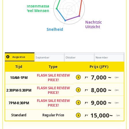
Augustus
September
Oktober
November
Tijd
Type
Prijs (JPY)
FLASH SALE REVIEW
7,000 ~
10AM-1PM
JPY
/pax
¥
PRICE!
FLASH SALE REVIEW
8,000 ~
2:30PM-5:30PM
JPY
/pax
¥
PRICE!
FLASH SALE REVIEW
9,000 ~
7PM-8:30PM
JPY
/pax
¥
PRICE!
15,000~
Standard
Regular Price
JPY
/pax
¥