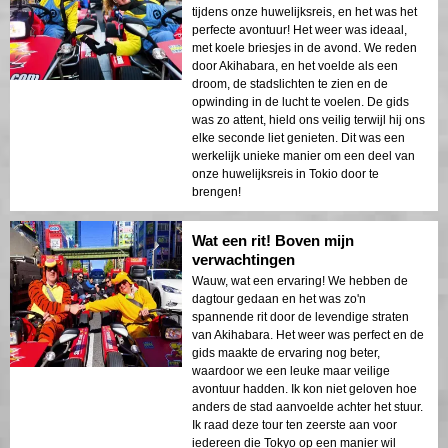
tijdens onze huwelijksreis, en het was het
perfecte avontuur! Het weer was ideaal,
met koele briesjes in de avond. We reden
door Akihabara, en het voelde als een
droom, de stadslichten te zien en de
opwinding in de lucht te voelen. De gids
was zo attent, hield ons veilig terwijl hij ons
elke seconde liet genieten. Dit was een
werkelijk unieke manier om een deel van
onze huwelijksreis in Tokio door te
brengen!
Wat een rit! Boven mijn
verwachtingen
Wauw, wat een ervaring! We hebben de
dagtour gedaan en het was zo'n
spannende rit door de levendige straten
van Akihabara. Het weer was perfect en de
gids maakte de ervaring nog beter,
waardoor we een leuke maar veilige
avontuur hadden. Ik kon niet geloven hoe
anders de stad aanvoelde achter het stuur.
Ik raad deze tour ten zeerste aan voor
iedereen die Tokyo op een manier wil