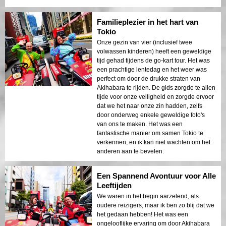
Familieplezier in het hart van
Tokio
Onze gezin van vier (inclusief twee
volwassen kinderen) heeft een geweldige
tijd gehad tijdens de go-kart tour. Het was
een prachtige lentedag en het weer was
perfect om door de drukke straten van
Akihabara te rijden. De gids zorgde te allen
tijde voor onze veiligheid en zorgde ervoor
dat we het naar onze zin hadden, zelfs
door onderweg enkele geweldige foto's
van ons te maken. Het was een
fantastische manier om samen Tokio te
verkennen, en ik kan niet wachten om het
anderen aan te bevelen.
Een Spannend Avontuur voor Alle
Leeftijden
We waren in het begin aarzelend, als
oudere reizigers, maar ik ben zo blij dat we
het gedaan hebben! Het was een
ongelooflijke ervaring om door Akihabara