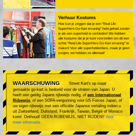
Verhuur Kostums
Hoe kun je zeggen dat je een "Real Life
SuperHero Go-Kart ervaring" hebt gehad zonder
je als een superheld te verkleden! We hebben
alle kostums die je je kunt voorstellen om dit een
echte "Real Life SuperHero Go-Kart ervaring" te
maken! Voor alle superheldenfans, maak je geen
zorgen, we hebben ze allemaal!
WAARSCHUWING
Street Kart's op maat
gemaakte go-kart is bedoeld voor de straten van Japan. U
heeft een geldig Japans rijbewijs nodig, of
een Internationaal
Rijbewijs
, of een SOFA-vergunning voor US Forces Japan, of
uw eigen rijbewijs met een officiële Japanse vertaling indien u
uit Zwitserland, Duitsland, Frankrijk, Taiwan, België of Monaco
komt. Onthoud! GEEN RIJBEWIJS, NIET RIJDEN!!
Voor
meer informatie
.