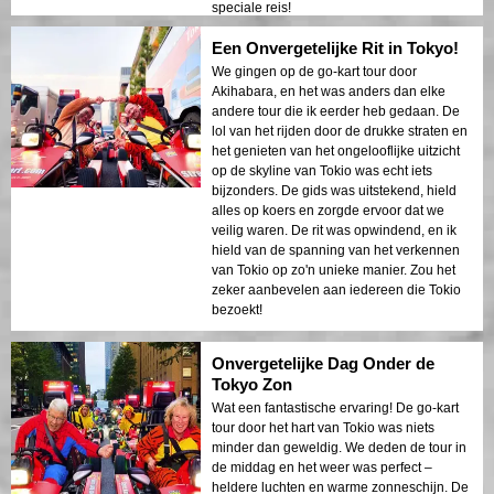
speciale reis!
Een Onvergetelijke Rit in Tokyo!
We gingen op de go-kart tour door
Akihabara, en het was anders dan elke
andere tour die ik eerder heb gedaan. De
lol van het rijden door de drukke straten en
het genieten van het ongelooflijke uitzicht
op de skyline van Tokio was echt iets
bijzonders. De gids was uitstekend, hield
alles op koers en zorgde ervoor dat we
veilig waren. De rit was opwindend, en ik
hield van de spanning van het verkennen
van Tokio op zo'n unieke manier. Zou het
zeker aanbevelen aan iedereen die Tokio
bezoekt!
Onvergetelijke Dag Onder de
Tokyo Zon
Wat een fantastische ervaring! De go-kart
tour door het hart van Tokio was niets
minder dan geweldig. We deden de tour in
de middag en het weer was perfect –
heldere luchten en warme zonneschijn. De